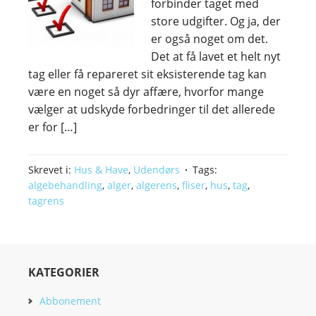
forbinder taget med
store udgifter. Og ja, der
er også noget om det.
Det at få lavet et helt nyt
tag eller få repareret sit eksisterende tag kan
være en noget så dyr affære, hvorfor mange
vælger at udskyde forbedringer til det allerede
er for […]
Skrevet i:
Hus & Have
,
Udendørs
Tags:
algebehandling
,
alger
,
algerens
,
fliser
,
hus
,
tag
,
tagrens
KATEGORIER
Abbonement