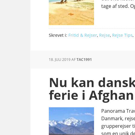
tage af sted. O
Skrevet i:
Fritid & Rejser
,
Rejse
,
Rejse Tips
,
18. JULI 2019
AF
TAC1991
Nu kan dansk
ferie i Afghan
Panorama Trave
Danmark, rejse
grupperejser ti
som en unik de