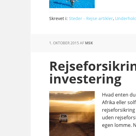
Skrevet i:
Steder - Rejse artikler
,
Underhol
1. OKTOBER 2015
AF
MSK
Rejseforsikri
investering
Hvad enten du er
Afrika eller sol
rejseforsikring
uden rejsefors
egen lomme. Ne