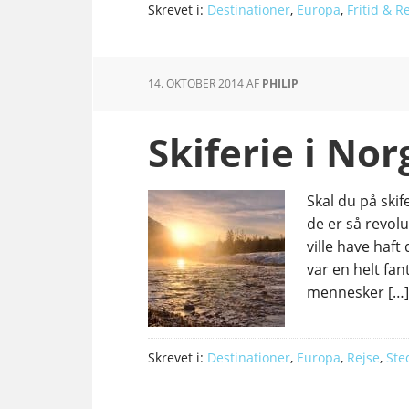
Skrevet i:
Destinationer
,
Europa
,
Fritid & R
14. OKTOBER 2014
AF
PHILIP
Skiferie i Nor
Skal du på skif
de er så revol
ville have haft 
var en helt fant
mennesker […]
Skrevet i:
Destinationer
,
Europa
,
Rejse
,
Ste