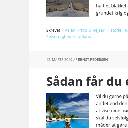
haft et blakket
grundet krig o
Skrevet i:
Asien
,
Fritid & Rejser
,
Historie - 
Seværdigheder
,
Udland
15. MARTS 2019
AF
ERNST PEDERSEN
Sådan får du 
Vil du gerne p
andet end den
at vise dine b
skal du selvføl
måder at gøre 