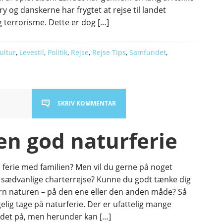
 ry og danskerne har frygtet at rejse til landet
g terrorisme. Dette er dog […]
Kultur
,
Levestil
,
Politik
,
Rejse
,
Rejse Tips
,
Samfundet
,
SKRIV KOMMENTAR
en god naturferie
å ferie med familien? Men vil du gerne på noget
 sædvanlige charterrejse? Kunne du godt tænke dig
ørn naturen – på den ene eller den anden måde? Så
gelig tage på naturferie. Der er ufattelig mange
det på, men herunder kan […]