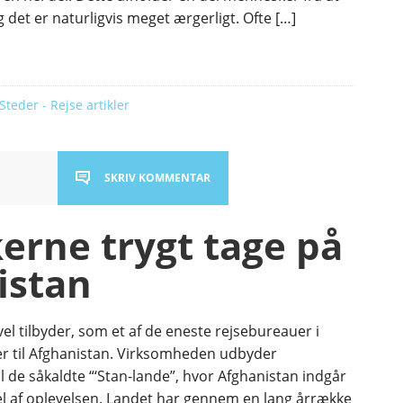
g det er naturligvis meget ærgerligt. Ofte […]
Steder - Rejse artikler
SKRIV KOMMENTAR
erne trygt tage på
istan
l tilbyder, som et af de eneste rejsebureauer i
r til Afghanistan. Virksomheden udbyder
l de såkaldte “‘Stan-lande”, hvor Afghanistan indgår
l af oplevelsen. Landet har gennem en lang årrække