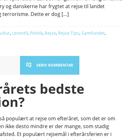
 ry og danskerne har frygtet at rejse til landet
g terrorisme. Dette er dog […]
Kultur
,
Levestil
,
Politik
,
Rejse
,
Rejse Tips
,
Samfundet
,
SKRIV KOMMENTAR
erårets bedste
ion?
geså populært at rejse om efteråret, som det er om
 ikke desto mindre er der mange, som stadig
afsted. Et populært rejsemål i efterårsferien er i