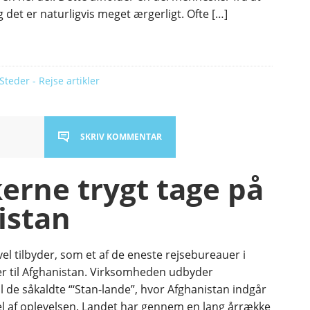
g det er naturligvis meget ærgerligt. Ofte […]
Steder - Rejse artikler
SKRIV KOMMENTAR
erne trygt tage på
istan
l tilbyder, som et af de eneste rejsebureauer i
r til Afghanistan. Virksomheden udbyder
l de såkaldte “‘Stan-lande”, hvor Afghanistan indgår
l af oplevelsen. Landet har gennem en lang årrække