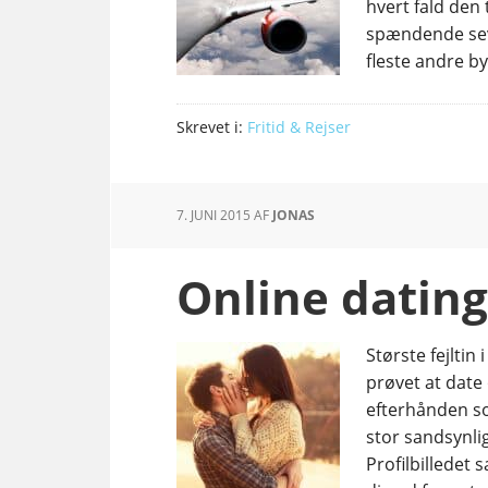
hvert fald den
spændende sev
fleste andre b
Skrevet i:
Fritid & Rejser
7. JUNI 2015
AF
JONAS
Online dating
Største fejlti
prøvet at date
efterhånden s
stor sandsynli
Profilbilledet 