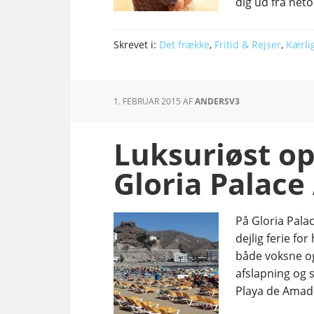
dig ud fra neto
Skrevet i:
Det frække
,
Fritid & Rejser
,
Kærli
1. FEBRUAR 2015
AF
ANDERSV3
Luksuriøst op
Gloria Palac
På Gloria Palac
dejlig ferie for
både voksne og
afslapning og s
Playa de Amado