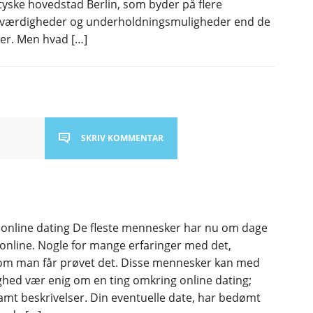
 tyske hovedstad Berlin, som byder på flere
ærdigheder og underholdningsmuligheder end de
yer. Men hvad […]
SKRIV KOMMENTAR
n i online dating De fleste mennesker har nu om dage
 online. Nogle for mange erfaringer med det,
om man får prøvet det. Disse mennesker kan med
ghed vær enig om en ting omkring online dating;
samt beskrivelser. Din eventuelle date, har bedømt