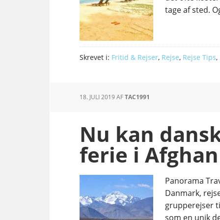
tage af sted. O
Skrevet i:
Fritid & Rejser
,
Rejse
,
Rejse Tips
,
18. JULI 2019
AF
TAC1991
Nu kan dansk
ferie i Afghan
Panorama Trave
Danmark, rejse
grupperejser ti
som en unik de