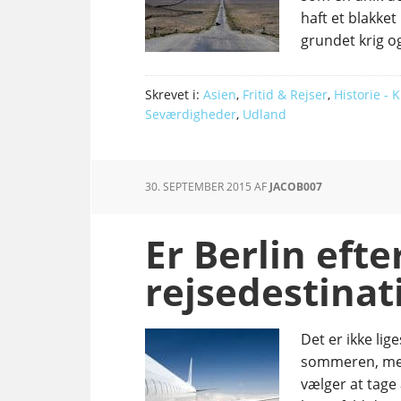
haft et blakket
grundet krig o
Skrevet i:
Asien
,
Fritid & Rejser
,
Historie - 
Seværdigheder
,
Udland
30. SEPTEMBER 2015
AF
JACOB007
Er Berlin eft
rejsedestinat
Det er ikke li
sommeren, men
vælger at tage 