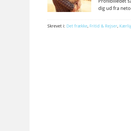
Profilbilledet 
dig ud fra neto
Skrevet i:
Det frække
,
Fritid & Rejser
,
Kærli