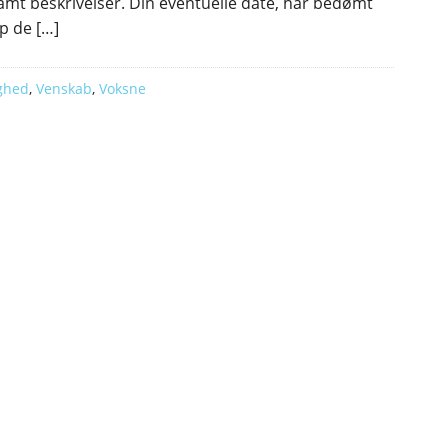
samt beskrivelser. Din eventuelle date, har bedømt
p de […]
ghed
,
Venskab
,
Voksne