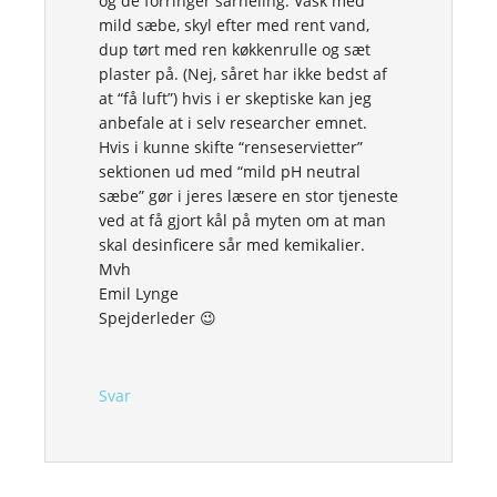
og de forringer sårheling. Vask med
mild sæbe, skyl efter med rent vand,
dup tørt med ren køkkenrulle og sæt
plaster på. (Nej, såret har ikke bedst af
at “få luft”) hvis i er skeptiske kan jeg
anbefale at i selv researcher emnet.
Hvis i kunne skifte “renseservietter”
sektionen ud med “mild pH neutral
sæbe” gør i jeres læsere en stor tjeneste
ved at få gjort kål på myten om at man
skal desinficere sår med kemikalier.
Mvh
Emil Lynge
Spejderleder 😉
Svar