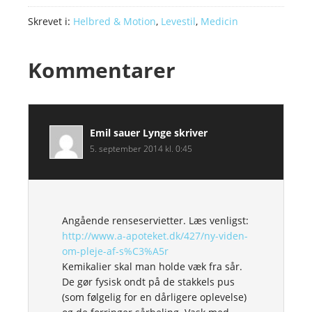
Skrevet i:
Helbred & Motion
,
Levestil
,
Medicin
Kommentarer
Emil sauer Lynge
skriver
5. september 2014 kl. 0:45
Angående renseservietter. Læs venligst:
http://www.a-apoteket.dk/427/ny-viden-
om-pleje-af-s%C3%A5r
Kemikalier skal man holde væk fra sår.
De gør fysisk ondt på de stakkels pus
(som følgelig for en dårligere oplevelse)