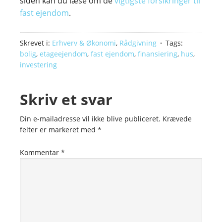
siden kan du læse om de
vigtigste forsikringer til
fast ejendom
.
Skrevet i:
Erhverv & Økonomi
,
Rådgivning
Tags:
bolig
,
etageejendom
,
fast ejendom
,
finansiering
,
hus
,
investering
Skriv et svar
Din e-mailadresse vil ikke blive publiceret.
Krævede
felter er markeret med
*
Kommentar
*