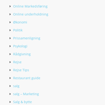
Online Markedsføring
Online underholdning
Økonomi
Politik
Prissamenligning
Psykologi
Rådgivning
Rejse
Rejse Tips
Restaurant guide
salg
salg – Marketing
Salg & bytte