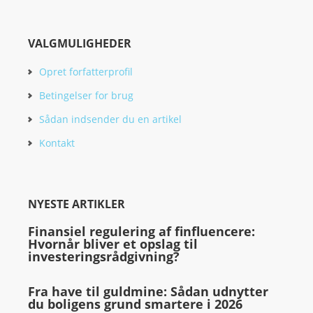
VALGMULIGHEDER
Opret forfatterprofil
Betingelser for brug
Sådan indsender du en artikel
Kontakt
NYESTE ARTIKLER
Finansiel regulering af finfluencere:
Hvornår bliver et opslag til
investeringsrådgivning?
Fra have til guldmine: Sådan udnytter
du boligens grund smartere i 2026