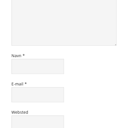
Navn
*
E-mail
*
Websted