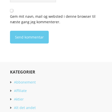
Gem mit navn, mail og websted i denne browser til
næste gang jeg kommenterer.
KATEGORIER
Abbonement
Affiliate
Aktier
Alt det andet