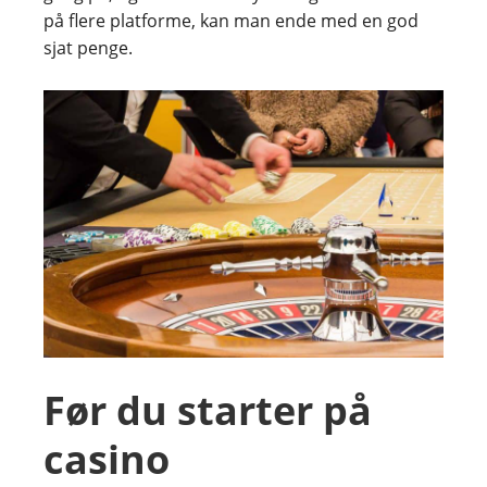
på flere platforme, kan man ende med en god
sjat penge.
Før du starter på
casino