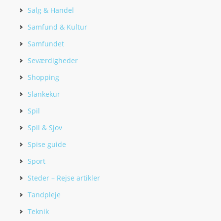
Salg & Handel
Samfund & Kultur
Samfundet
Seværdigheder
Shopping
Slankekur
Spil
Spil & Sjov
Spise guide
Sport
Steder – Rejse artikler
Tandpleje
Teknik