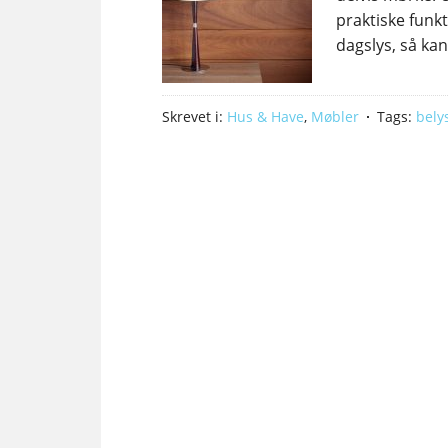
praktiske funkti
dagslys, så kan
Skrevet i:
Hus & Have
,
Møbler
Tags:
bely