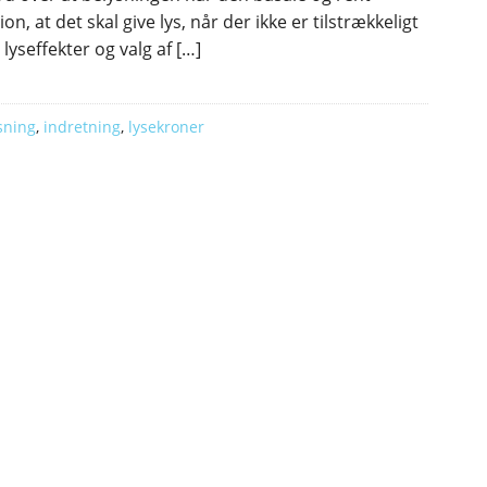
on, at det skal give lys, når der ikke er tilstrækkeligt
 lyseffekter og valg af […]
sning
,
indretning
,
lysekroner