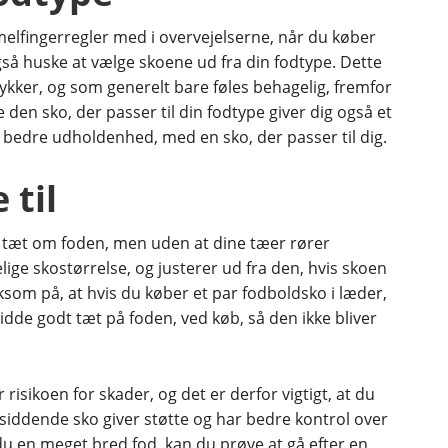
lfingerregler med i overvejelserne, når du køber
så huske at vælge skoene ud fra din fodtype. Dette
rykker, og som generelt bare føles behagelig, fremfor
 den sko, der passer til din fodtype giver dig også et
g bedre udholdenhed, med en sko, der passer til dig.
 til
 tæt om foden, men uden at dine tæer rører
ige skostørrelse, og justerer ud fra den, hvis skoen
som på, at hvis du køber et par fodboldsko i læder,
 sidde godt tæt på foden, ved køb, så den ikke bliver
er risikoen for skader, og det er derfor vigtigt, at du
tsiddende sko giver støtte og har bedre kontrol over
u en meget bred fod, kan du prøve at gå efter en