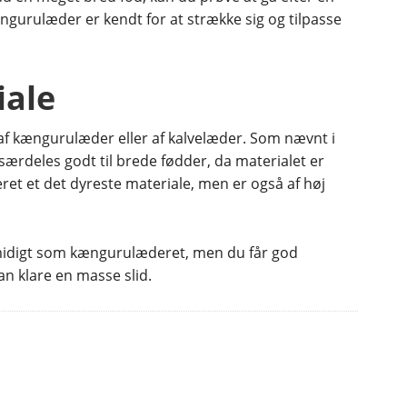
ngurulæder er kendt for at strække sig og tilpasse
iale
af kængurulæder eller af kalvelæder. Som nævnt i
ærdeles godt til brede fødder, da materialet er
eret et det dyreste materiale, men er også af høj
 smidigt som kængurulæderet, men du får god
n klare en masse slid.