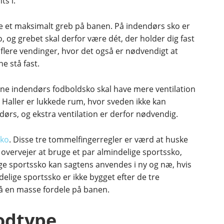
ts i.
 et maksimalt greb på banen. På indendørs sko er
og grebet skal derfor være dét, der holder dig fast
flere vendinger, hvor det også er nødvendigt at
e stå fast.
ine indendørs fodboldsko skal have mere ventilation
 Haller er lukkede rum, hvor sveden ikke kan
, og ekstra ventilation er derfor nødvendig.
sko
. Disse tre tommelfingerregler er værd at huske
 overvejer at bruge et par almindelige sportssko,
e sportssko kan sagtens anvendes i ny og næ, hvis
elige sportssko er ikke bygget efter de tre
så en masse fordele på banen.
fodtype