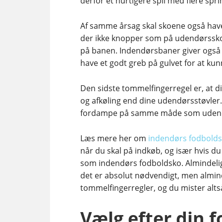
derfor et hurtigere spil med flere sprin
Af samme årsag skal skoene også have
der ikke knopper som på udendørssko, 
på banen. Indendørsbaner giver også 
have et godt greb på gulvet for at kunn
Den sidste tommelfingerregel er, at d
og afkøling end dine udendørsstøvler.
fordampe på samme måde som udendørs
Læs mere her om
indendørs fodbold
når du skal på indkøb, og især hvis du
som indendørs fodboldsko. Almindelig
det er absolut nødvendigt, men almind
tommelfingerregler, og du mister alt
Vælg efter din 