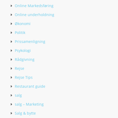
Online Markedsføring
Online underholdning
Økonomi
Politik
Prissamenligning
Psykologi
Rådgivning
Rejse
Rejse Tips
Restaurant guide
salg
salg – Marketing
Salg & bytte