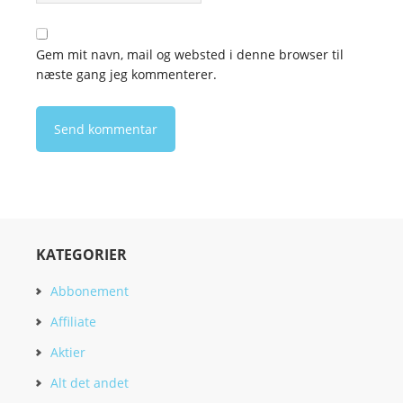
Gem mit navn, mail og websted i denne browser til
næste gang jeg kommenterer.
KATEGORIER
Abbonement
Affiliate
Aktier
Alt det andet