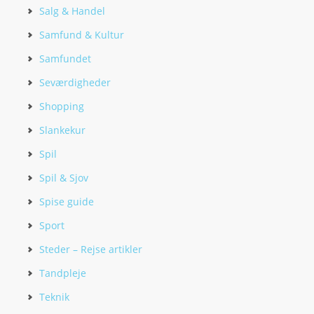
Salg & Handel
Samfund & Kultur
Samfundet
Seværdigheder
Shopping
Slankekur
Spil
Spil & Sjov
Spise guide
Sport
Steder – Rejse artikler
Tandpleje
Teknik