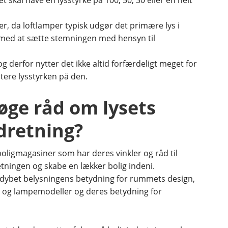
 skal have en lysstyrke på 100, 50, 30 eller en helt
r, da loftlamper typisk udgør det primære lys i
med at sætte stemningen med hensyn til
 derfor nytter det ikke altid forfærdeligt meget for
ere lysstyrken på den.
øge råd om lysets
dretning?
boligmagasiner som har deres vinkler og råd til
ningen og skabe en lækker bolig indeni.
ddybet belysningens betydning for rummets design,
r og lampemodeller og deres betydning for