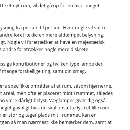
tte et nyt rum, vil det gå op for en hvor meget
elysning fra person til person. Hvor nogle vil sætte
kan andre foretrække en mere afdæmpet belysning.
gt. Nogle vil foretrækker at have en majestætisk
 andre foretrækker nogle mere diskrete
sige kontributioner og hvilken type lampe der
f mange forskellige ting, samt din smag.
re specifikke områder af et rum, såsom hjørnerne,
 areal, men ofte er placeret midt i rummet, således
an være dårligt belyst. Væglamper giver dig også
et gavnligt hvis du skal opsætte lys i et lille rum.
m er stor og tager plads mit i rummet, kan en
æggen så man nærmest ikke bemærker dem, samt at