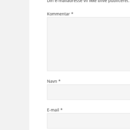
Din e-mailadresse vil ikke blive publiceret.
Kommentar
*
Navn
*
E-mail
*