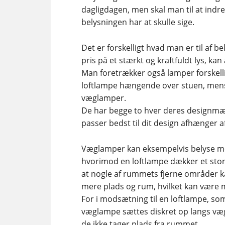
dagligdagen, men skal man til at indre
belysningen har at skulle sige.
Det er forskelligt hvad man er til af b
pris på et stærkt og kraftfuldt lys, 
Man foretrækker også lamper forskelli
loftlampe hængende over stuen, mens
væglamper.
De har begge to hver deres designmæs
passer bedst til dit design afhænger a
Væglamper kan eksempelvis belyse me
hvorimod en loftlampe dækker et stort
at nogle af rummets fjerne områder k
mere plads og rum, hvilket kan være meg
For i modsætning til en loftlampe, so
væglampe sættes diskret op langs v
de ikke tager plads fra rummet.