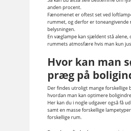
Så kan du altså selv bestemme om lyset
anden procent.
Fænomenet er oftest set ved loftlampe
rummet, og derfor er toneangivende 
belysningen.
En væglampe kan sjældent stå alene, og
rummets atmosfære hvis man kun just
Hvor kan man s
præg på boligin
Der findes utroligt mange forskellige 
hvordan man kan optimere boligindret
Her kan du i nogle udgaver også få u
samt en masse forskellige lampetype
forskellige rum.