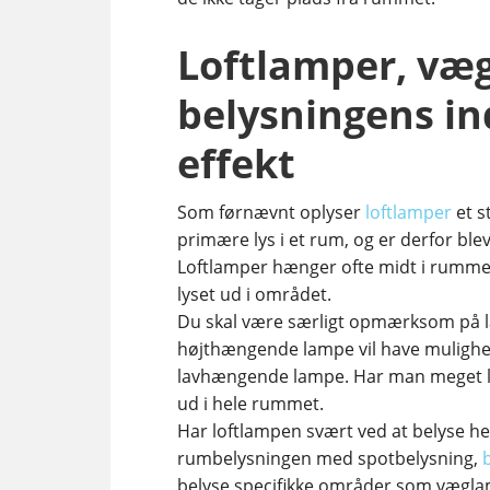
Loftlamper, væ
belysningens i
effekt
Som førnævnt oplyser
loftlamper
et s
primære lys i et rum, og er derfor blev
Loftlamper hænger ofte midt i rumme
lyset ud i området.
Du skal være særligt opmærksom på læ
højthængende lampe vil have mulighed
lavhængende lampe. Har man meget lavt
ud i hele rummet.
Har loftlampen svært ved at belyse 
rumbelysningen med spotbelysning,
belyse specifikke områder som væglam