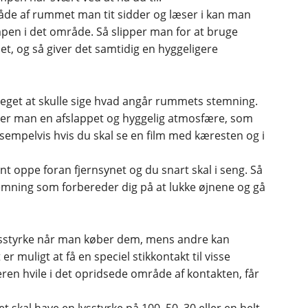
åde af rummet man tit sidder og læser i kan man
en i det område. Så slipper man for at bruge
t, og så giver det samtidig en hyggeligere
meget at skulle sige hvad angår rummets stemning.
er man en afslappet og hyggelig atmosfære, som
Eksempelvis hvis du skal se en film med kæresten og i
t oppe foran fjernsynet og du snart skal i seng. Så
emning som forbereder dig på at lukke øjnene og gå
lysstyrke når man køber dem, mens andre kan
 er muligt at få en speciel stikkontakt til visse
eren hvile i det opridsede område af kontakten, får