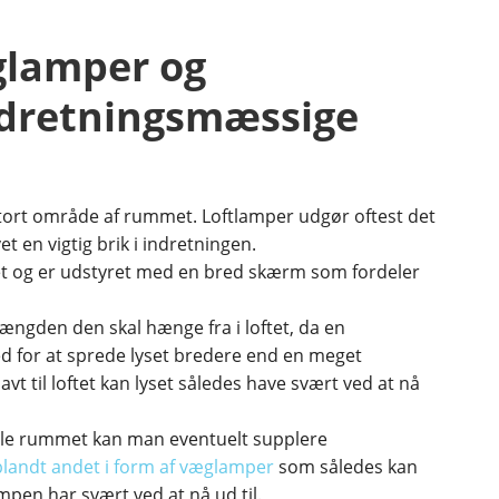
glamper og
ndretningsmæssige
tort område af rummet. Loftlamper udgør oftest det
et en vigtig brik i indretningen.
t og er udstyret med en bred skærm som fordeler
ngden den skal hænge fra i loftet, da en
 for at sprede lyset bredere end en meget
 til loftet kan lyset således have svært ved at nå
hele rummet kan man eventuelt supplere
blandt andet i form af væglamper
som således kan
pen har svært ved at nå ud til.