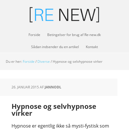
Forside
Betingelser for brug af Re-new.dk
Sådan indsender du en artikel
Kontakt
Du er her:
Forside
/
Diverse
/
Hypnose og selvhypnose virker
26. JANUAR 2015
AF
JANNODL
Hypnose og selvhypnose
virker
Hypnose er egentlig ikke så mysti-fystisk som