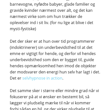
barnevogne, nyfødte babyer, glade familier og
gravide kvinder nærmest over alt, og det kan
nærmest virke som om hun trækker de
oplevelser ind i sit liv. (for nu lige at blive i det
mysti-fystiske)
Det der sker er at hun over tid programmerer
(indoktrinerer) sin underbevidsthed til at det
emne er vigtigt for hende, og derfor vil hendes
underbevidsthed som den er bygget til, guide
hendes opmærksomhed hen imod de objekter
der modsvarer den energi hun selv har lagt i det.
Det er
selvhypnose in action
.
Det samme sker i større eller mindre grad når vi
fokuserer på at vi ønsker en bestemt bil, så
lægger vi pludselig mærke til når vi kommer
forbi sådan en bil, og der virker pludselig til at