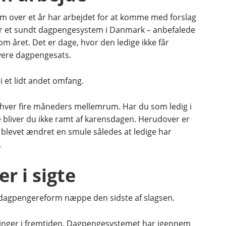
over et år har arbejdet for at komme med forslag
krer et sundt dagpengesystem i Danmark – anbefalede
om året. Det er dage, hvor den ledige ikke får
avere dagpengesats.
i et lidt andet omfang.
 hver fire måneders mellemrum. Har du som ledig i
 bliver du ikke ramt af karensdagen. Herudover er
 blevet ændret en smule således at ledige har
.
r i sigte
e dagpengereform næppe den sidste af slagsen.
ninger i fremtiden. Dagpengesystemet har igennem