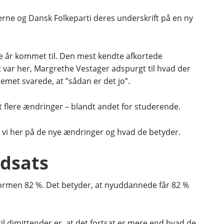
ierne og Dansk Folkeparti deres underskrift på en ny
e år kommet til. Den mest kendte afkortede
t var her, Margrethe Vestager adspurgt til hvad der
temet svarede, at ”sådan er det jo”.
flere ændringer – blandt andet for studerende.
 vi her på de nye ændringer og hvad de betyder.
ndsats
ormen 82 %. Det betyder, at nyuddannede får 82 %
til dimittender er, at det fortsat er mere end hvad de