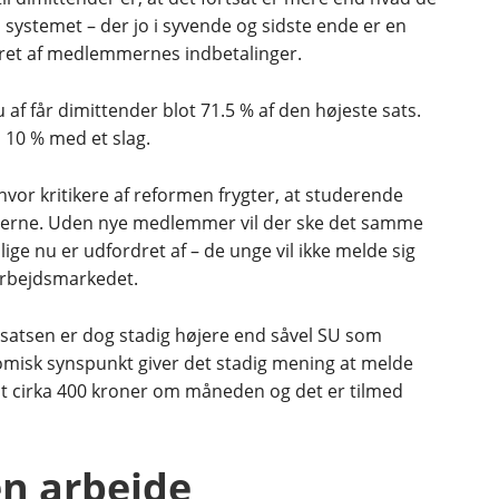
til systemet – der jo i syvende og sidste ende er en
båret af medlemmernes indbetalinger.
 af får dimittender blot 71.5 % af den højeste sats.
10 % med et slag.
hvor kritikere af reformen frygter, at studerende
kasserne. Uden nye medlemmer vil der ske det samme
ge nu er udfordret af – de unge vil ikke melde sig
arbejdsmarkedet.
ndsatsen er dog stadig højere end såvel SU som
omisk synspunkt giver det stadig mening at melde
t cirka 400 kroner om måneden og det er tilmed
n arbejde