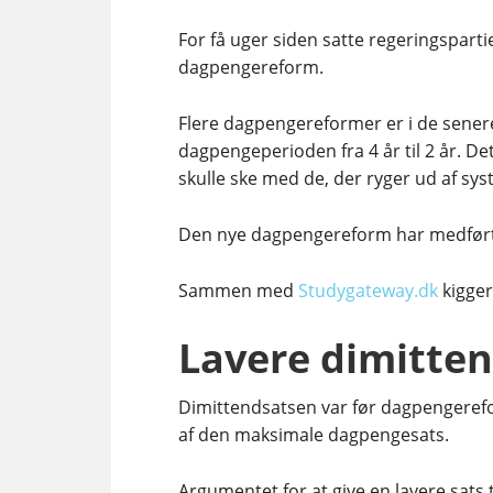
For få uger siden satte regeringspart
dagpengereform.
Flere dagpengereformer er i de sener
dagpengeperioden fra 4 år til 2 år. De
skulle ske med de, der ryger ud af sys
Den nye dagpengereform har medført 
Sammen med
Studygateway.dk
kigger
Lavere dimitte
Dimittendsatsen var før dagpengeref
af den maksimale dagpengesats.
Argumentet for at give en lavere sats 