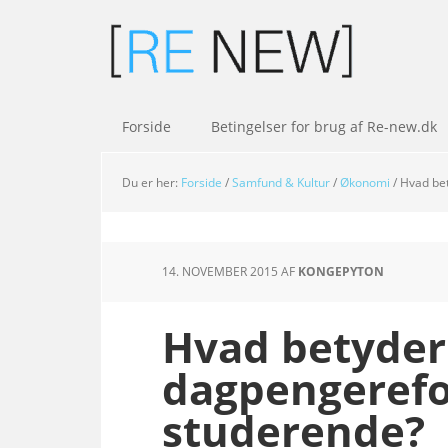
Forside
Betingelser for brug af Re-new.dk
Du er her:
Forside
/
Samfund & Kultur
/
Økonomi
/
Hvad bet
14. NOVEMBER 2015
AF
KONGEPYTON
Hvad betyder
dagpengerefo
studerende?