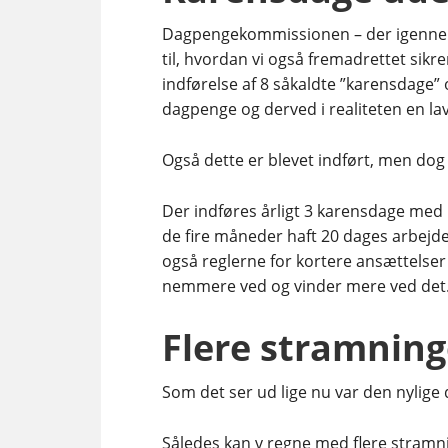
Dagpengekommissionen – der igennem 
til, hvordan vi også fremadrettet si
indførelse af 8 såkaldte ”karensdage” 
dagpenge og derved i realiteten en l
Også dette er blevet indført, men dog 
Der indføres årligt 3 karensdage med
de fire måneder haft 20 dages arbejde
også reglerne for kortere ansættelser
nemmere ved og vinder mere ved det
Flere stramninge
Som det ser ud lige nu var den nylig
Således kan v regne med flere stram