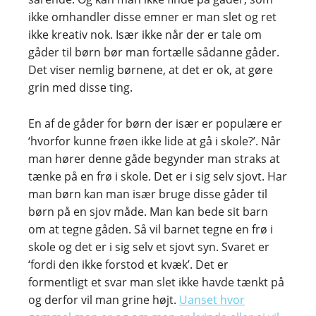
ikke omhandler disse emner er man slet og ret
ikke kreativ nok. Især ikke når der er tale om
gåder til børn bør man fortælle sådanne gåder.
Det viser nemlig børnene, at det er ok, at gøre
grin med disse ting.
En af de gåder for børn der især er populære er
‘hvorfor kunne frøen ikke lide at gå i skole?’. Når
man hører denne gåde begynder man straks at
tænke på en frø i skole. Det er i sig selv sjovt. Har
man børn kan man især bruge disse gåder til
børn på en sjov måde. Man kan bede sit barn
om at tegne gåden. Så vil barnet tegne en frø i
skole og det er i sig selv et sjovt syn. Svaret er
‘fordi den ikke forstod et kvæk’. Det er
formentligt et svar man slet ikke havde tænkt på
og derfor vil man grine højt.
Uanset hvor