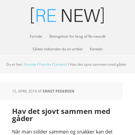
Forside
Betingelser for brug af Re-new.dk
Sådan indsender du en artikel
Kontakt
Du er her:
Forside
/
Familie
/
Levestil
/
Hav det sjovt sammen med gåder
15. APRIL 2019
AF
ERNST PEDERSEN
Hav det sjovt sammen med
gåder
Når man sidder sammen og snakker kan det