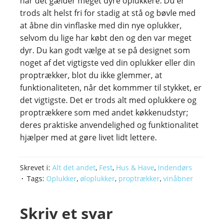
når det gælder meget dyre oplukkere. Du er
trods alt helst fri for stadig at stå og bøvle med
at åbne din vinflaske med din nye oplukker,
selvom du lige har købt den og den var meget
dyr. Du kan godt vælge at se på designet som
noget af det vigtigste ved din oplukker eller din
proptrækker, blot du ikke glemmer, at
funktionaliteten, når det kommmer til stykket, er
det vigtigste. Det er trods alt med oplukkere og
proptrækkere som med andet køkkenudstyr;
deres praktiske anvendelighed og funktionalitet
hjælper med at gøre livet lidt lettere.
Skrevet i:
Alt det andet
,
Fest
,
Hus & Have
,
Indendørs
Tags:
Oplukker
,
øloplukker
,
proptrækker
,
vinåbner
Skriv et svar